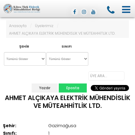
Anasayfa
/
Üyelerimiz
/
AHMET ALÇIKAYA ELEKTRİK MÜHENDİSLİK VE MÜTEAHHİTLİK LTD.
ŞEHIR
SINIFI
Yazdır
Eposta
AHMET ALÇIKAYA ELEKTRİK MÜHENDİSLİK
VE MÜTEAHHİTLİK LTD.
Şehir:
Gazimağusa
Sınıfı:
1