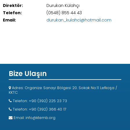
Direktör:
Durukan Külahçı
Telefon:
(0548) 855 44 43
Email:
durukan_kulahci@hotmail.com
Bize Ulaşın
Adres: Organize Sanayi Bölgesi 20. Sokak No:11 Lefkoşa /
KKTC
Telefon: +90 (392) 225 23 73
Telefon: +90 (392) 366 40 17
Email:
info@ktemb.org