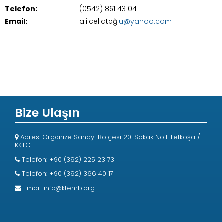
Telefon:
(0542) 861 43 04
Email:
ali.cellatoğ
lu@yahoo.com
Bize Ulaşın
Adres: Organize Sanayi Bölgesi 20. Sokak No:11 Lefkoşa /
KKTC
Telefon: +90 (392) 225 23 73
Telefon: +90 (392) 366 40 17
Email:
info@ktemb.org