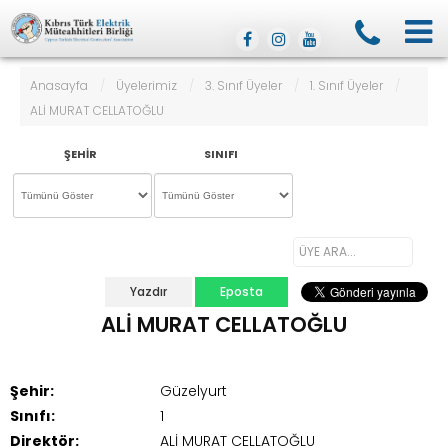
Anasayfa
/
Üyelerimiz
/
3. Sınıf Üyeler
/
1. Sınıf Üyeler
/
ALİ MURAT CELLATOĞLU
ŞEHIR
SINIFI
Yazdır
Eposta
ALİ MURAT CELLATOĞLU
Şehir:
Güzelyurt
Sınıfı:
1
Direktör:
ALİ MURAT CELLATOĞLU