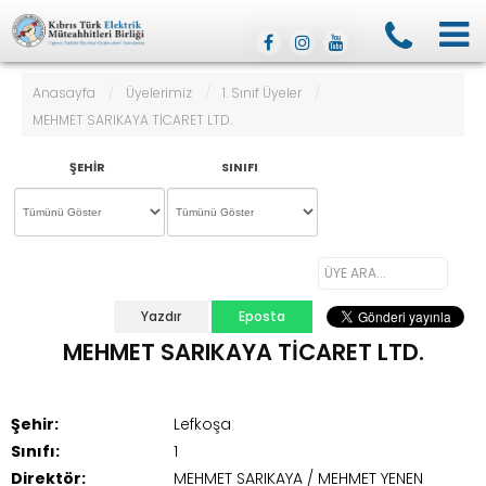
Anasayfa
/
Üyelerimiz
/
1. Sınıf Üyeler
/
MEHMET SARIKAYA TİCARET LTD.
ŞEHIR
SINIFI
Yazdır
Eposta
MEHMET SARIKAYA TİCARET LTD.
Şehir:
Lefkoşa
Sınıfı:
1
Direktör:
MEHMET SARIKAYA / MEHMET YENEN