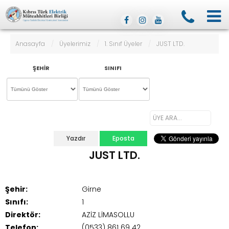
Anasayfa
/
Üyelerimiz
/
1. Sınıf Üyeler
/
JUST LTD.
ŞEHIR
SINIFI
Yazdır
Eposta
JUST LTD.
Şehir:
Girne
Sınıfı:
1
Direktör:
AZİZ LİMASOLLU
Telefon:
(0533) 861 69 42