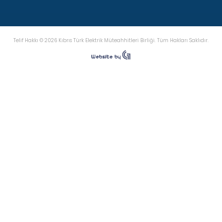
Telif Hakkı © 2026 Kıbrıs Türk Elektrik Müteahhitleri Birliği. Tüm Hakları Saklıdır.