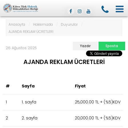
Anasayfa
/
Hakkımızda
/
Duyurular
/
AJANDA REKLAM ÜCRETLERİ
Yazdır
Eposta
26 Ağustos 2025
AJANDA REKLAM ÜCRETLERİ
#
Sayfa
Fiyat
1
1. sayfa
25,000.00 TL + (%5)KDV
2
2. sayfa
20,000.00 TL + (%5)KDV