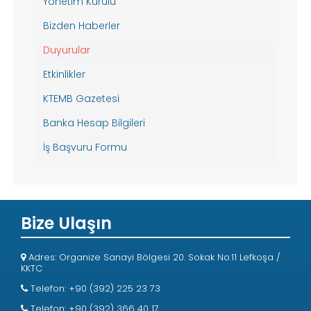
Yönetim Kurulu
Bizden Haberler
Duyurular
Etkinlikler
KTEMB Gazetesi
Banka Hesap Bilgileri
İş Başvuru Formu
Bize Ulaşın
Adres: Organize Sanayi Bölgesi 20. Sokak No:11 Lefkoşa /
KKTC
Telefon: +90 (392) 225 23 73
Telefon: +90 (392) 366 40 17