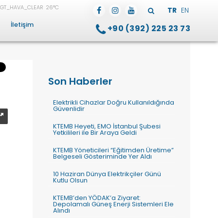
26°C
TR
EN
İletişim
+90 (392) 225 23 73
Son Haberler
Elektrikli Cihazlar Doğru Kullanıldığında
Güvenlidir
KTEMB Heyeti, EMO İstanbul Şubesi
Yetkilileri ile Bir Araya Geldi
KTEMB Yöneticileri “Eğitimden Üretime”
Belgeseli Gösteriminde Yer Aldı
10 Haziran Dünya Elektrikçiler Günü
Kutlu Olsun
KTEMB’den YÖDAK’a Ziyaret:
Depolamalı Güneş Enerji Sistemleri Ele
Alındı