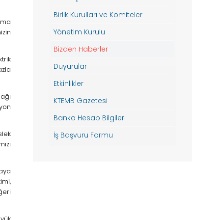
Birlik Kurulları ve Komiteler
lama
Yönetim Kurulu
izin
Bizden Haberler
trik
Duyurular
azla
Etkinlikler
nağı
KTEMB Gazetesi
syon
Banka Hesap Bilgileri
slek
İş Başvuru Formu
mızı
maya
imi,
ğeri
üyük