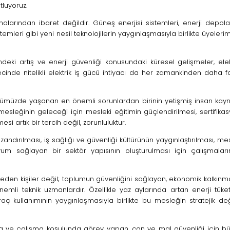
tluyoruz.
alarından ibaret değildir. Güneş enerjisi sistemleri, enerji depo
 sistemleri gibi yeni nesil teknolojilerin yaygınlaşmasıyla birlikte üyelerim
rindeki artış ve enerji güvenliği konusundaki küresel gelişmeler, elek
cinde nitelikli elektrik iş gücü ihtiyacı da her zamankinden daha f
sektörümüzde yaşanan en önemli sorunlardan birinin yetişmiş insan kay
 mesleğinin geleceği için mesleki eğitimin güçlendirilmesi, sertifika
si artık bir tercih değil, zorunluluktur.
ndırılması, iş sağlığı ve güvenliği kültürünün yaygınlaştırılması, me
uyum sağlayan bir sektör yapısının oluşturulması için çalışmaları
 eden kişiler değil; toplumun güvenliğini sağlayan, ekonomik kalkın
emli teknik uzmanlardır. Özellikle yaz aylarında artan enerji tüket
 araç kullanımının yaygınlaşmasıyla birlikte bu mesleğin stratejik de
ava ve çalışma koşulunda görev yapan, can ve mal güvenliği için b