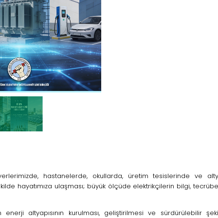
yerlerimizde, hastanelerde, okullarda, üretim tesislerinde ve alt
ekilde hayatımıza ulaşması; büyük ölçüde elektrikçilerin bilgi, tecrüb
enerji altyapısının kurulması, geliştirilmesi ve sürdürülebilir şek