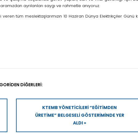
aramızdan ayrılanları saygı ve rahmetle anıyoruz.
 veren tüm meslektaşlarımızın 10 Haziran Dünya Elektrikçiler Günü k
GORIDEN DIĞERLERI:
KTEMB YÖNETICILERI “EĞITIMDEN
ÜRETIME” BELGESELI GÖSTERIMINDE YER
ALDI »