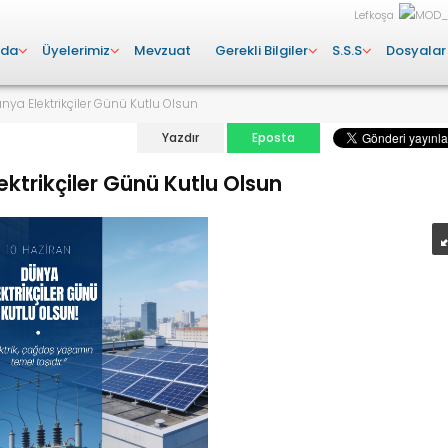
Lefkoşa
zda
Üyelerimiz
Mevzuat
Gerekli Bilgiler
S.S.S
Dosyalar
nya Elektrikçiler Günü Kutlu Olsun
Yazdır
Eposta
ektrikçiler Günü Kutlu Olsun