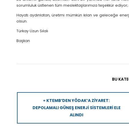
sorumluluk üstlenen tüm meslektaşlarımıza teşekkür ediyor; 
Hayatı aydınlatan, üretimi mümkün kılan ve geleceğe enerji
olsun.
Türkay Uzun Sılalı
Başkan
BU KATE
« KTEMB’DEN YÖDAK’A ZIYARET:
DEPOLAMALI GÜNEŞ ENERJI SISTEMLERI ELE
ALINDI