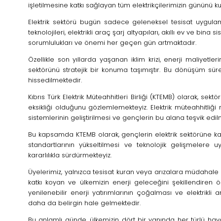
işletilmesine katkı sağlayan tüm elektrikçilerimizin gününü ku
Elektrik sektörü bugün sadece geleneksel tesisat uygulam
teknolojileri, elektrikli araç şarj altyapıları, akıllı ev ve bina
sorumlulukları ve önemi her geçen gün artmaktadır.
Özellikle son yıllarda yaşanan iklim krizi, enerji maliyetle
sektörünü stratejik bir konuma taşımıştır. Bu dönüşüm süre
hissedilmektedir.
Kıbrıs Türk Elektrik Müteahhitleri Birliği (KTEMB) olarak, 
eksikliği olduğunu gözlemlemekteyiz. Elektrik müteahhitliği
sistemlerinin geliştirilmesi ve gençlerin bu alana teşvik edilme
Bu kapsamda KTEMB olarak, gençlerin elektrik sektörüne kaza
standartlarının yükseltilmesi ve teknolojik gelişmelere 
kararlılıkla sürdürmekteyiz.
Üyelerimiz, yalnızca tesisat kuran veya arızalara müdahale
katkı koyan ve ülkemizin enerji geleceğini şekillendiren ön
yenilenebilir enerji yatırımlarının çoğalması ve elektrikli
daha da belirgin hale gelmektedir.
Bu anlamlı günde, ülkemizin dört bir yanında her türlü h