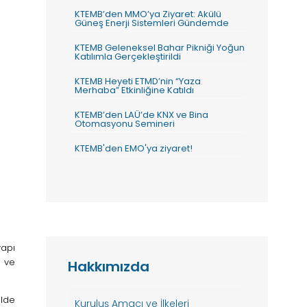
KTEMB’den MMO’ya Ziyaret: Akülü
Güneş Enerji Sistemleri Gündemde
KTEMB Geleneksel Bahar Pikniği Yoğun
Katılımla Gerçekleştirildi
KTEMB Heyeti ETMD’nin “Yaza
Merhaba” Etkinliğine Katıldı
KTEMB’den LAÜ’de KNX ve Bina
Otomasyonu Semineri
KTEMB'den EMO'ya ziyaret!
yapı
e ve
Hakkımızda
ilde
Kuruluş Amacı ve İlkeleri