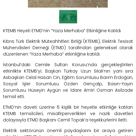
KTEMB Heyeti ETMD’nin “Yaza Merhaba” Etkinliğine Katıldı
Kıbrıs Türk Elektrik Müteahhitleri Birliği (KTEMB), Elektrik Tesisat
Mühendisleri Derneği (ETMD) tarafından geleneksel olarak
düzenlenen “Yaza Merhaba” etkinliğine katıldı.
İstanbul’daki Cemile Sultan Korusu’nda gerçekleştirilen
etkinlikte KTEMB’yi; Başkan Türkay Uzun Sılalı’nın yanı sıra
Asbaşkan Celal Hasan Cin, Eğitim Sorumlusu Barım Erdoğan,
Sosyal İşler Sorumlusu Özden Gençalp, Basın-Yayın
Sorumlusu Hüseyin Aygün ve İdare Amiri Osman Asilzade
temsil etti.
ETMD’nin daveti üzerine 6 kişilik bir heyetle etkinliğe katılan
KTEMB temsilcileri, misafirperverlikleri ve nazik davetleri
dolayısıyla ETMD Başkanı Cemil Topak’a teşekkürlerini iletti.
Elektrik sektörünün önemli paydaşlarını bir araya getiren