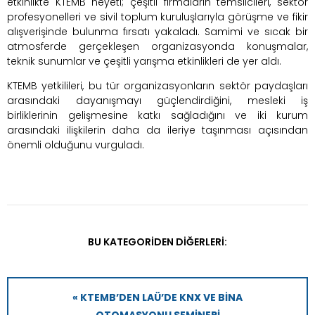
etkinlikte KTEMB heyeti; çeşitli firmaların temsilcileri, sektör
profesyonelleri ve sivil toplum kuruluşlarıyla görüşme ve fikir
alışverişinde bulunma fırsatı yakaladı. Samimi ve sıcak bir
atmosferde gerçekleşen organizasyonda konuşmalar,
teknik sunumlar ve çeşitli yarışma etkinlikleri de yer aldı.
KTEMB yetkilileri, bu tür organizasyonların sektör paydaşları
arasındaki dayanışmayı güçlendirdiğini, mesleki iş
birliklerinin gelişmesine katkı sağladığını ve iki kurum
arasındaki ilişkilerin daha da ileriye taşınması açısından
önemli olduğunu vurguladı.
BU KATEGORIDEN DIĞERLERI:
« KTEMB’DEN LAÜ’DE KNX VE BINA
OTOMASYONU SEMINERI