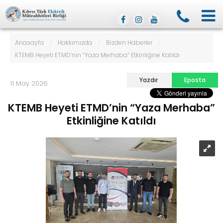
Anasayfa
/
Hakkımızda
/
Bizden Haberler
/
KTEMB Heyeti ETMD’nin “Yaza Merhaba” Etkinliğine Katıldı
Yazdır
Eposta
11 May 2026
KTEMB Heyeti ETMD’nin “Yaza Merhaba”
Etkinliğine Katıldı