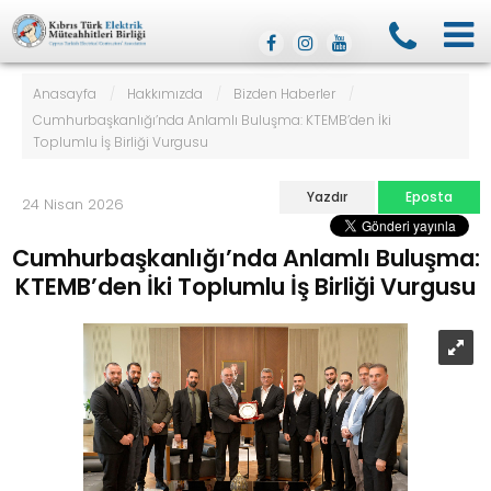
Anasayfa
/
Hakkımızda
/
Bizden Haberler
/
Cumhurbaşkanlığı’nda Anlamlı Buluşma: KTEMB’den İki
Toplumlu İş Birliği Vurgusu
Yazdır
Eposta
24 Nisan 2026
Cumhurbaşkanlığı’nda Anlamlı Buluşma:
KTEMB’den İki Toplumlu İş Birliği Vurgusu