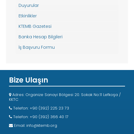
Duyurular
Etkinlikler
KTEMB Gazetesi
Banka Hesap Bilgileri
İş Başvuru Formu
Bize Ulaşın
Adres: Organize Sanayi Bölgesi 20. Sokak No:11 Lefkoşa /
KKTC
Telefon: +90 (392) 225 23 73
Telefon: +90 (392) 366 40 17
Email:
info@ktemb.org