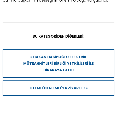
Cumhurbaşkanının desteğinin önemli olduğu vurgulandı.
BU KATEGORIDEN DIĞERLERI:
« BAKAN HASİPOĞLU ELEKTRİK
MÜTEAHHİTLERİ BİRLİĞİ YETKİLİLERİ İLE
BİRARAYA GELDİ
KTEMB'DEN EMO'YA ZIYARET! »