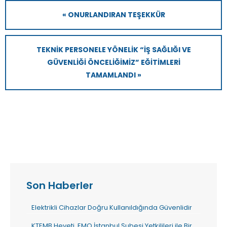
« ONURLANDIRAN TEŞEKKÜR
TEKNIK PERSONELE YÖNELIK “İŞ SAĞLIĞI VE
GÜVENLIĞI ÖNCELIĞIMIZ” EĞITIMLERI
TAMAMLANDI »
Son Haberler
Elektrikli Cihazlar Doğru Kullanıldığında Güvenlidir
KTEMB Heyeti, EMO İstanbul Şubesi Yetkilileri ile Bir