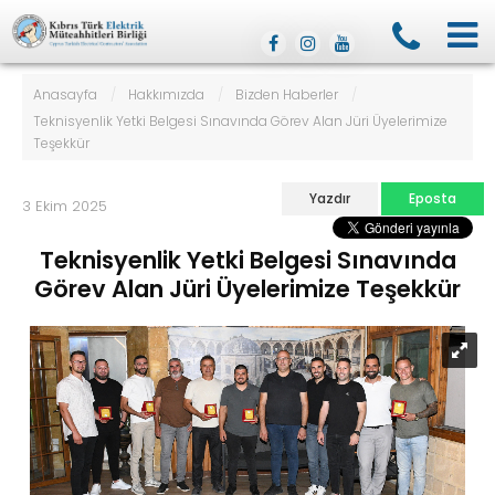
Anasayfa
/
Hakkımızda
/
Bizden Haberler
/
Teknisyenlik Yetki Belgesi Sınavında Görev Alan Jüri Üyelerimize
Teşekkür
Yazdır
Eposta
3 Ekim 2025
Teknisyenlik Yetki Belgesi Sınavında
Görev Alan Jüri Üyelerimize Teşekkür