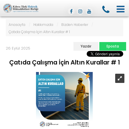
Anasayfa
/
Hakkımızda
/
Bizden Haberler
/
Çatıda Çalışma İçin Altın Kurallar # 1
Yazdır
Eposta
26 Eylül 2025
Çatıda Çalışma İçin Altın Kurallar # 1