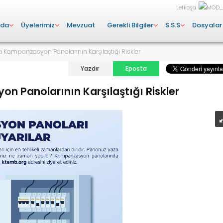
Lefkoşa
zda
Üyelerimiz
Mevzuat
Gerekli Bilgiler
S.S.S
Dosyalar
a Kompanzasyon Panolarının Karşılaştığı Riskler
Yazdır
Eposta
n Panolarının Karşılaştığı Riskler