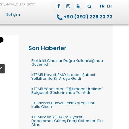
26°C
TR
EN
İletişim
+90 (392) 225 23 73
Son Haberler
Elektrikli Cihazlar Doğru Kullanıldığında
Güvenlidir
KTEMB Heyeti, EMO İstanbul Şubesi
Yetkilileri ile Bir Araya Geldi
KTEMB Yöneticileri “Eğitimden Üretime”
Belgeseli Gösteriminde Yer Aldı
10 Haziran Dünya Elektrikçiler Günü
Kutlu Olsun
KTEMB’den YÖDAK’a Ziyaret:
Depolamalı Güneş Enerji Sistemleri Ele
Alındı