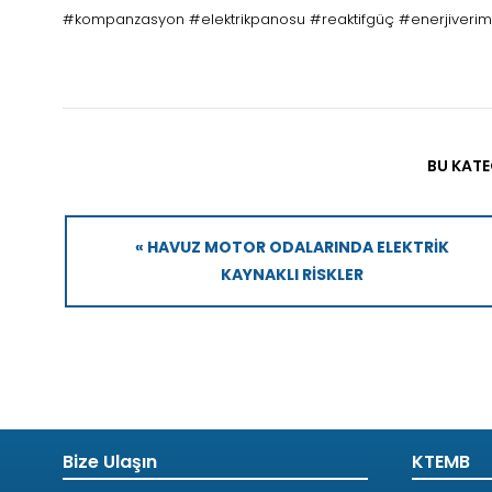
#kompanzasyon #elektrikpanosu #reaktifgüç #enerjiverimli
BU KATE
« HAVUZ MOTOR ODALARINDA ELEKTRIK
KAYNAKLI RISKLER
Bize Ulaşın
KTEMB