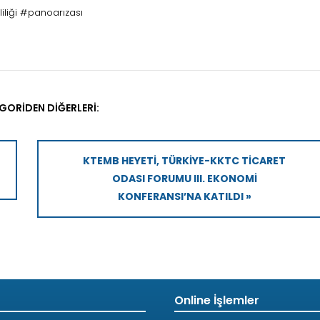
liği #panoarızası
GORIDEN DIĞERLERI:
KTEMB HEYETI, TÜRKIYE-KKTC TICARET
ODASI FORUMU III. EKONOMI
KONFERANSI’NA KATILDI »
Online İşlemler