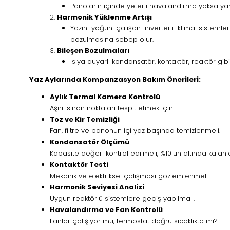
Panoların içinde yeterli havalandırma yoksa yan
Harmonik Yüklenme Artışı
Yazın yoğun çalışan inverterli klima sisteml
bozulmasına sebep olur.
Bileşen Bozulmaları
Isıya duyarlı kondansatör, kontaktör, reaktör gi
Yaz Aylarında Kompanzasyon Bakım Önerileri:
Aylık Termal Kamera Kontrolü
Aşırı ısınan noktaları tespit etmek için.
Toz ve Kir Temizliği
Fan, filtre ve panonun içi yaz başında temizlenmeli.
Kondansatör Ölçümü
Kapasite değeri kontrol edilmeli, %10'un altında kalanlar
Kontaktör Testi
Mekanik ve elektriksel çalışması gözlemlenmeli.
Harmonik Seviyesi Analizi
Uygun reaktörlü sistemlere geçiş yapılmalı.
Havalandırma ve Fan Kontrolü
Fanlar çalışıyor mu, termostat doğru sıcaklıkta mı?