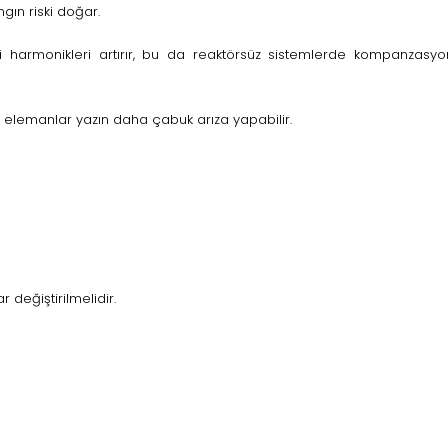
gın riski doğar.
eri harmonikleri artırır, bu da reaktörsüz sistemlerde kompanzasy
bi elemanlar yazın daha çabuk arıza yapabilir.
 değiştirilmelidir.