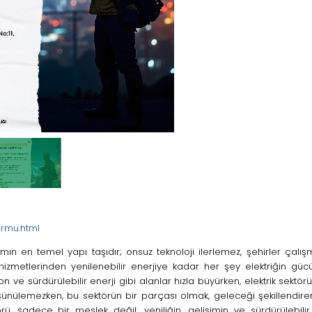
ormu.html
mın en temel yapı taşıdır; onsuz teknoloji ilerlemez, şehirler çalış
 hizmetlerinden yenilenebilir enerjiye kadar her şey elektriğin güc
 sürdürülebilir enerji gibi alanlar hızla büyürken, elektrik sektör
şünülemezken, bu sektörün bir parçası olmak, geleceği şekillendire
ü, sadece bir meslek değil; yeniliğin, gelişimin ve sürdürülebilir