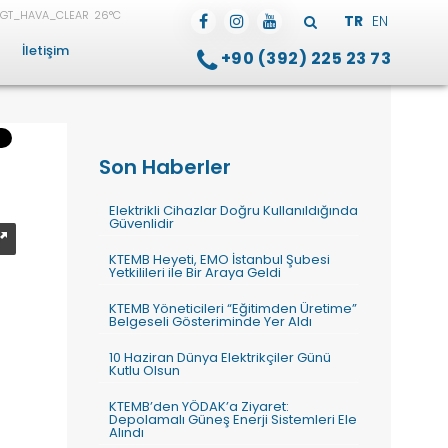
26°C
TR
EN
İletişim
+90 (392) 225 23 73
Son Haberler
Elektrikli Cihazlar Doğru Kullanıldığında
Güvenlidir
KTEMB Heyeti, EMO İstanbul Şubesi
Yetkilileri ile Bir Araya Geldi
KTEMB Yöneticileri “Eğitimden Üretime”
Belgeseli Gösteriminde Yer Aldı
10 Haziran Dünya Elektrikçiler Günü
Kutlu Olsun
KTEMB’den YÖDAK’a Ziyaret:
Depolamalı Güneş Enerji Sistemleri Ele
Alındı