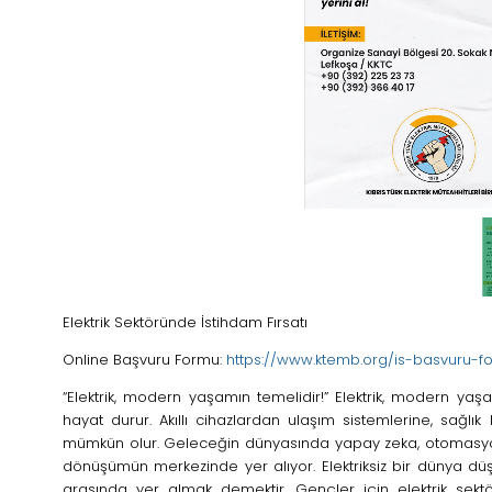
n Kablo Damar
Elektrik Sektöründe İstihdam Fırsatı
Online Başvuru Formu:
https://www.ktemb.org/is-basvuru-f
“Elektrik, modern yaşamın temelidir!” Elektrik, modern yaşa
hayat durur. Akıllı cihazlardan ulaşım sistemlerine, sağlık
mümkün olur. Geleceğin dünyasında yapay zeka, otomasyon ve
dönüşümün merkezinde yer alıyor. Elektriksiz bir dünya dü
arasında yer almak demektir. Gençler için elektrik sektör