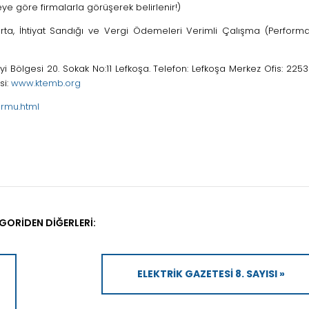
ye göre firmalarla görüşerek belirlenir!)
ta, İhtiyat Sandığı ve Vergi Ödemeleri Verimli Çalışma (Perform
i Bölgesi 20. Sokak No:11 Lefkoşa. Telefon: Lefkoşa Merkez Ofis: 225
si:
www.ktemb.org
ormu.html
GORIDEN DIĞERLERI:
ELEKTRIK GAZETESI 8. SAYISI »