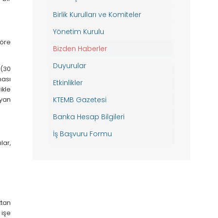
Birlik Kurulları ve Komiteler
Yönetim Kurulu
töre
Bizden Haberler
Duyurular
 (30
ması
Etkinlikler
ikle
ayan
KTEMB Gazetesi
Banka Hesap Bilgileri
İş Başvuru Formu
lar,
ktan
 işe