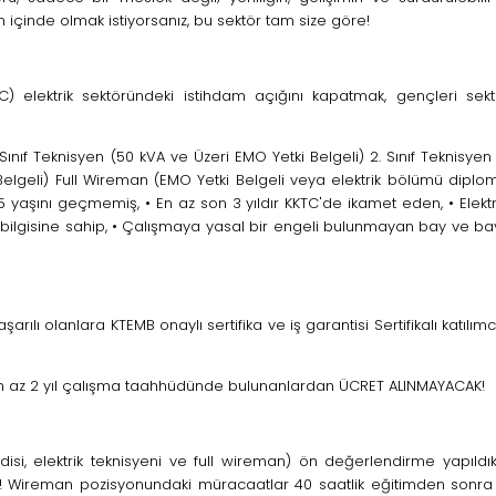
 içinde olmak istiyorsanız, bu sektör tam size göre!
) elektrik sektöründeki istihdam açığını kapatmak, gençleri sek
Sınıf Teknisyen (50 kVA ve Üzeri EMO Yetki Belgeli) 2. Sınıf Teknisyen
 Belgeli) Full Wireman (EMO Yetki Belgeli veya elektrik bölümü diplo
yaşını geçmemiş, • En az son 3 yıldır KKTC'de ikamet eden, • Elektr
k bilgisine sahip, • Çalışmaya yasal bir engeli bulunmayan bay ve b
şarılı olanlara KTEMB onaylı sertifika ve iş garantisi Sertifikalı katılımcı
rda en az 2 yıl çalışma taahhüdünde bulunanlardan ÜCRET ALINMAYACAK!
isi, elektrik teknisyeni ve full wireman) ön değerlendirme yapıldı
k! Wireman pozisyonundaki müracaatlar 40 saatlik eğitimden sonra