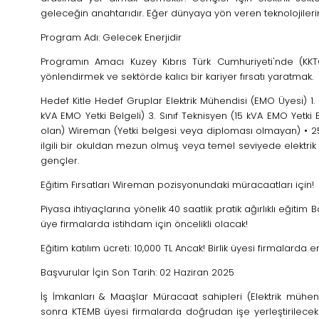
geleceğin anahtarıdır. Eğer dünyaya yön veren teknolojilerin
Program Adı: Gelecek Enerjidir
Programın Amacı Kuzey Kıbrıs Türk Cumhuriyeti'nde (KKTC
yönlendirmek ve sektörde kalıcı bir kariyer fırsatı yaratmak.
Hedef Kitle Hedef Gruplar Elektrik Mühendisi (EMO Üyesi) 1. 
kVA EMO Yetki Belgeli) 3. Sınıf Teknisyen (15 kVA EMO Yetki
olan) Wireman (Yetki belgesi veya diploması olmayan) • 25 
ilgili bir okuldan mezun olmuş veya temel seviyede elektri
gençler.
Eğitim Fırsatları Wireman pozisyonundaki müracaatları için!
Piyasa ihtiyaçlarına yönelik 40 saatlik pratik ağırlıklı eğitim Ba
üye firmalarda istihdam için öncelikli olacak!
Eğitim katılım ücreti: 10,000 TL Ancak! Birlik üyesi firmala
Başvurular İçin Son Tarih: 02 Haziran 2025
İş İmkanları & Maaşlar Müracaat sahipleri (Elektrik mühend
sonra KTEMB üyesi firmalarda doğrudan işe yerleştirilece