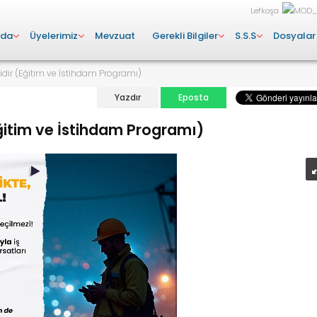
Lefkoşa
zda
Üyelerimiz
Mevzuat
Gerekli Bilgiler
S.S.S
Dosyalar
idir (Eğitim ve İstihdam Programı)
Yazdır
Eposta
Eğitim ve İstihdam Programı)