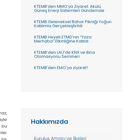
KTEMB’den MMO’ya Ziyaret: Akülü
Güneş Enerji Sistemleri Gündemde
KTEMB Geleneksel Bahar Pikniği Yoğun
Katılımla Gerçekleştirildi
KTEMB Heyeti ETMD’nin “Yaza
Merhaba” Etkinliğine Katıldı
KTEMB’den LAÜ’de KNX ve Bina
Otomasyonu Semineri
KTEMB'den EMO'ya ziyaret!
maz,
üyle
Hakkımızda
ü bu
nler
Kuruluş Amacı ve İlkeleri
 bir