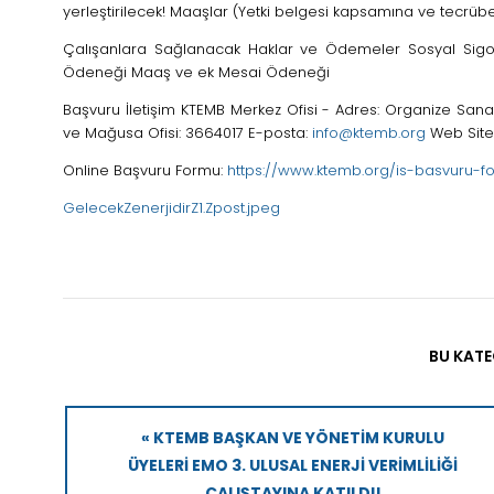
yerleştirilecek! Maaşlar (Yetki belgesi kapsamına ve tecrübe
Çalışanlara Sağlanacak Haklar ve Ödemeler Sosyal Sigor
Ödeneği Maaş ve ek Mesai Ödeneği
Başvuru İletişim KTEMB Merkez Ofisi - Adres: Organize Sanay
ve Mağusa Ofisi: 3664017 E-posta:
info@ktemb.org
Web Site
Online Başvuru Formu:
https://www.ktemb.org/is-basvuru-f
GelecekZenerjidirZ1.Zpost.jpeg
BU KATE
« KTEMB BAŞKAN VE YÖNETIM KURULU
ÜYELERI EMO 3. ULUSAL ENERJI VERIMLILIĞI
ÇALIŞTAYINA KATILDI!