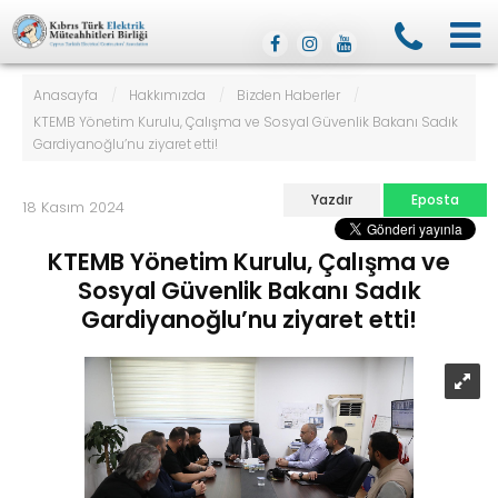
Anasayfa
/
Hakkımızda
/
Bizden Haberler
/
KTEMB Yönetim Kurulu, Çalışma ve Sosyal Güvenlik Bakanı Sadık
Gardiyanoğlu’nu ziyaret etti!
Yazdır
Eposta
18 Kasım 2024
KTEMB Yönetim Kurulu, Çalışma ve
Sosyal Güvenlik Bakanı Sadık
Gardiyanoğlu’nu ziyaret etti!