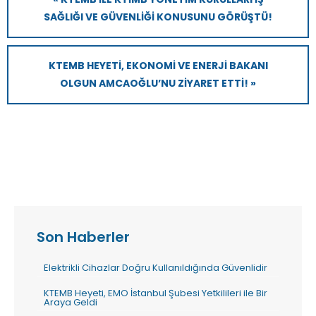
SAĞLIĞI VE GÜVENLIĞI KONUSUNU GÖRÜŞTÜ!
KTEMB HEYETI, EKONOMI VE ENERJI BAKANI
OLGUN AMCAOĞLU’NU ZIYARET ETTI! »
Son Haberler
Elektrikli Cihazlar Doğru Kullanıldığında Güvenlidir
KTEMB Heyeti, EMO İstanbul Şubesi Yetkilileri ile Bir
Araya Geldi