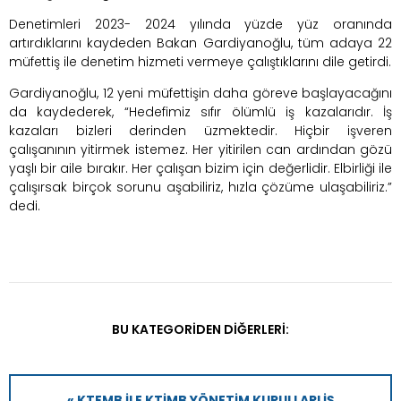
Denetimleri 2023- 2024 yılında yüzde yüz oranında
artırdıklarını kaydeden Bakan Gardiyanoğlu, tüm adaya 22
müfettiş ile denetim hizmeti vermeye çalıştıklarını dile getirdi.
Gardiyanoğlu, 12 yeni müfettişin daha göreve başlayacağını
da kaydederek, “Hedefimiz sıfır ölümlü iş kazalarıdır. İş
kazaları bizleri derinden üzmektedir. Hiçbir işveren
çalışanının yitirmek istemez. Her yitirilen can ardından gözü
yaşlı bir aile bırakır. Her çalışan bizim için değerlidir. Elbirliği ile
çalışırsak birçok sorunu aşabiliriz, hızla çözüme ulaşabiliriz.”
dedi.
BU KATEGORIDEN DIĞERLERI:
« KTEMB ILE KTİMB YÖNETIM KURULLARI İŞ