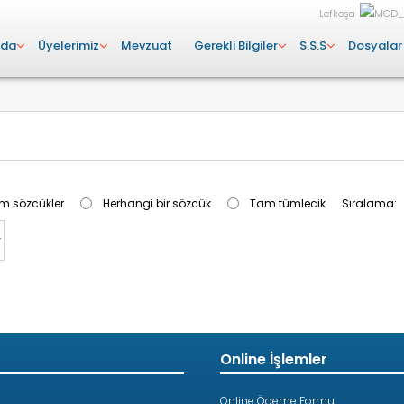
Lefkoşa
zda
Üyelerimiz
Mevzuat
Gerekli Bilgiler
S.S.S
Dosyalar
m sözcükler
Herhangi bir sözcük
Tam tümlecik
Sıralama:
Online İşlemler
Online Ödeme Formu