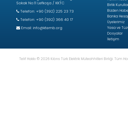
Sokak No:11 Lefkoşa / KKTC
Birlik Kurull
n Kablo Damar
Bizden Habe
Telefon: +90 (392) 225 23 73
Banka Hesap 
Telefon: +90 (392) 366 40 17
Üyelerimiz
Email:
info@ktemb.org
Yasa ve Tüz
Dosyalar
İletişim
Telif Hakkı © 2026 Kıbrıs Türk Elektrik Müteahhitleri Birliği. Tüm Hak