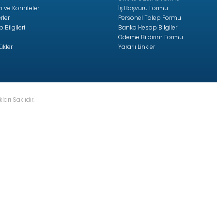
arı ve Komiteler
İş Başvuru Formu
rler
Personel Talep Formu
Bilgileri
Banka Hesap Bilgileri
Ödeme Bildirim Formu
ükler
Yararlı Linkler
ları Saklıdır.