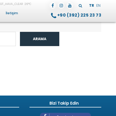
26°C
TR
EN
İletişim
+90 (392) 225 23 73
ARAMA
Bizi Takip Edin